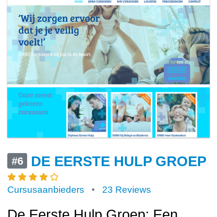
DE EERSTE HULP GROEP
#6
Cursusaanbieders
•
23 Reviews
De Eerste Hulp Groep: Een