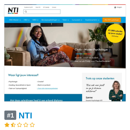
NTI
#1