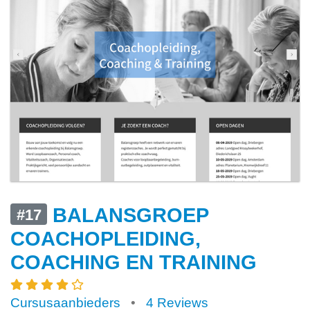
BALANSGROEP
#17
COACHOPLEIDING,
COACHING EN TRAINING
Cursusaanbieders
•
4 Reviews