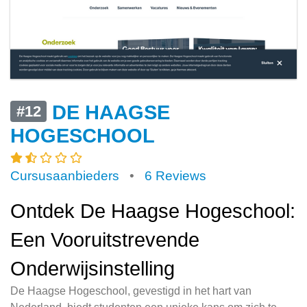
DE HAAGSE
#12
HOGESCHOOL
Cursusaanbieders
•
6 Reviews
Ontdek De Haagse Hogeschool:
Een Vooruitstrevende
Onderwijsinstelling
De Haagse Hogeschool, gevestigd in het hart van