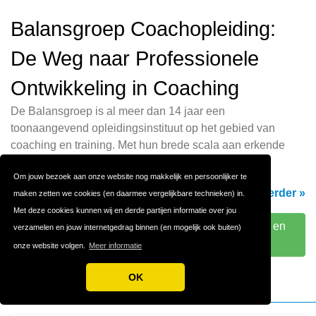
Balansgroep Coachopleiding:
De Weg naar Professionele
Ontwikkeling in Coaching
De Balansgroep is al meer dan 14 jaar een
toonaangevend opleidingsinstituut op het gebied van
coaching en training. Met hun brede scala aan erkende
coachopleidingen trekken
Om jouw bezoek aan onze website nog makkelijk en persoonlijker te
Lees verder »
maken zetten we cookies (en daarmee vergelijkbare technieken) in.
Met deze cookies kunnen wij en derde partijen informatie over jou
Bezoek Balansgroep Coachopleiding, coaching en
verzamelen en jouw internetgedrag binnen (en mogelijk ook buiten)
training
onze website volgen.
Meer informatie
OK