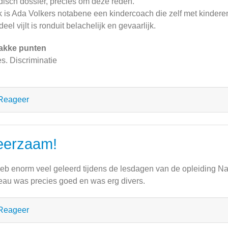
isch dossier, precies om deze reden.
 is Ada Volkers notabene een kindercoach die zelf met kinderen
deel vijlt is ronduit belachelijk en gevaarlijk.
akke punten
es. Discriminatie
Reageer
eerzaam!
heb enorm veel geleerd tijdens de lesdagen van de opleiding N
eau was precies goed en was erg divers.
Reageer