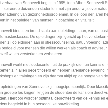
 verhaal van Sonnevelt begint in 1995, toen Albert Sonnevelt 
 inspireerde duizenden studenten met zijn onderwijs over natu
benadering van gezondheidsproblemen. In de loop der jaren hee
ert in het opleiden van mensen in coaching en vitaliteit.
nevelt biedt een breed scala aan opleidingen aan, van de basi
fs masterclasses. De opleidingen zijn gericht op het versterken v
den zij opleidingen aan in stresscounseling, natuurvoeding, a
n bedoeld voor mensen die willen werken als coach of adviseur i
hzelf willen versterken en verbeteren.
nevelt werkt met topdocenten uit de praktijk die hun kennis en
enten zijn allen gecertificeerd en hebben jarenlange ervaring 
kshops en trainingen en zijn daarom altijd op de hoogte van de
opleidingen van Sonnevelt zijn hoogstpersoonlijk. Door klassik
in groepje les krijgen, krijgen de studenten de kans om direct v
jgen. Hierdoor wordt er optimaal geprofiteerd van de kennis en
dent begeleid in hun persoonlijke ontwikkeling.