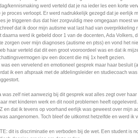
dag/kennismaking werd verteld dat je na ieder les een korte ver
 je proces verloopt. Er werd nadrukkelijk gezegd dat je eerlijk m
les je triggeren dus dat hier zorgvuldig mee omgegaan moest w
schreef dat ik door mijn autisme wat last had van overprikkeling
t daarna werd ik gebeld door 1 van de docenten, Ada Volkers, dat
te zorgen over mijn diagnoses (autisme en ptss) en vond het niet
heb haar verteld dat dit een groot vooroordeel was en dat ik mij
chattingsvermogen ipv een docent die mij 1x heeft gezien.
 was een vervelend en emotioneel gesprek maar haar besluit (als
rdat ik een afspraak met de afdelingsleider en studiecoach was
uggestort.
 was zelf niet aanwezig bij dit gesprek wat alles zegt over haar p
jaar met kinderen werk en dit nooit problemen heeft opgeleverd.
 en dat ik tevens op voorhand eerlijk was geweest over mijn ac
was aangenomen. Toch bleef de uitkomst hetzelfde en werd ik va
E: dit is discriminatie en verboden bij de wet. Een student is n