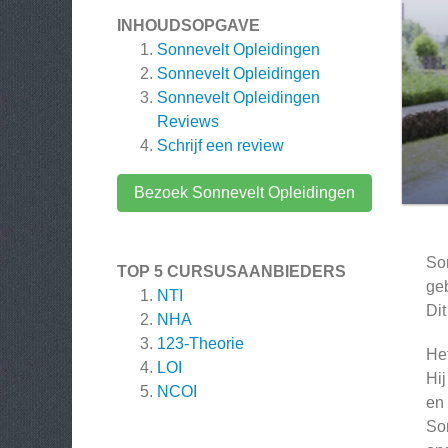
INHOUDSOPGAVE
Sonnevelt Opleidingen
Sonnevelt Opleidingen
Sonnevelt Opleidingen
Reviews
Schrijf een review
Bezoek Sonnevelt Opleidingen
Son
TOP 5 CURSUSAANBIEDERS
geb
NTI
Dit
NHA
123-Theorie
Het
LOI
Hij
NCOI
en
Son