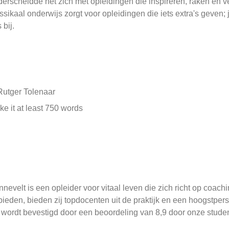
erscheidde het zich met opleidingen die inspireren, raken en v
ssikaal onderwijs zorgt voor opleidingen die iets extra's geven; j
s bij.
e it at least 750 words
nevelt is een opleider voor vitaal leven die zich richt op coachin
ieden, bieden zij topdocenten uit de praktijk en een hoogstper
 wordt bevestigd door een beoordeling van 8,9 door onze student