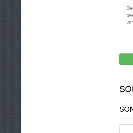
De 
bev
ver
SO
SON