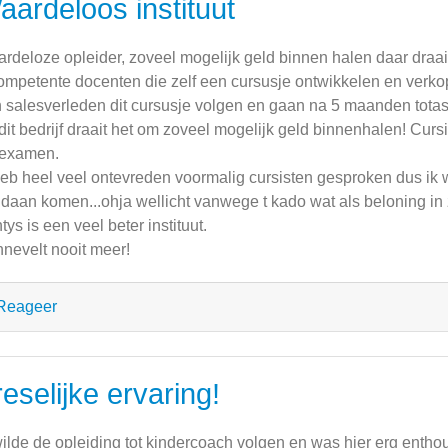
aardeloos instituut
rdeloze opleider, zoveel mogelijk geld binnen halen daar draai
ompetente docenten die zelf een cursusje ontwikkelen en verko
 salesverleden dit cursusje volgen en gaan na 5 maanden totas
 dit bedrijf draait het om zoveel mogelijk geld binnenhalen! Curs
rexamen.
heb heel veel ontevreden voormalig cursisten gesproken dus ik 
daan komen...ohja wellicht vanwege t kado wat als beloning in z
tys is een veel beter instituut.
nevelt nooit meer!
Reageer
eselijke ervaring!
wilde de opleiding tot kindercoach volgen en was hier erg enthou