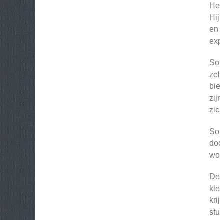
Het
Hij
en 
exp
Son
zel
bie
zij
zic
Son
doc
wor
De 
kle
kri
stu