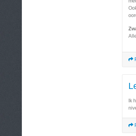
med
Ook
oor
Zw
All
L
Ik 
niv