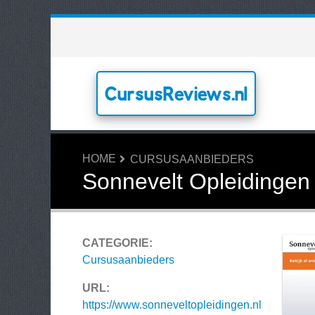
CursusReviews.nl
HOME
CURSUSAANBIEDERS
Sonnevelt Opleidingen
CATEGORIE:
Cursusaanbieders
URL:
https://www.sonneveltopleidingen.nl