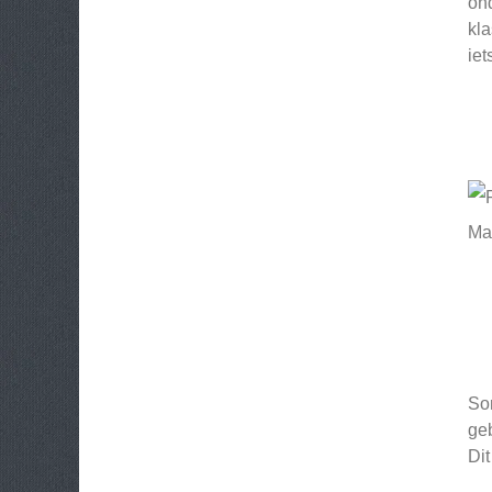
ond
kla
iet
Mak
Son
geb
Dit