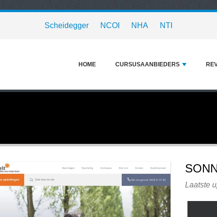
Scheidegger
NCOI
NHA
NTI
HOME
CURSUSAANBIEDERS
RE
SONN
Laatste 