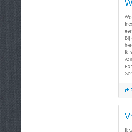
W
Waa
Inc
een
Bij
he
Ik 
van
Fon
Son
Vr
Ik 