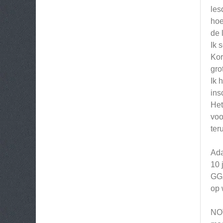
les
hoe
de 
Ik 
Kor
gro
Ik 
ins
Het
voo
ter
Ada
10 
GGZ
op 
NOT