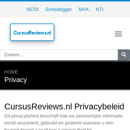
NCOI
Scheidegger
NHA
NTI
CursusReviews.nl
Tog
HOME
Privacy
CursusReviews.nl Privacybeleid
Dit privacybeleid beschrijft hoe uw persoonlijke informatie
wordt verzameld, gebruikt en gedeeld wanneer u een
bezoek brengt aan of een aankoop doet bij