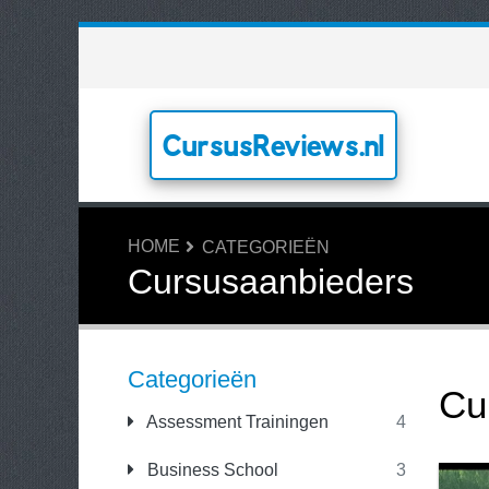
CursusReviews.nl
HOME
CATEGORIEËN
Cursusaanbieders
Categorieën
Cu
Assessment Trainingen
4
Business School
3