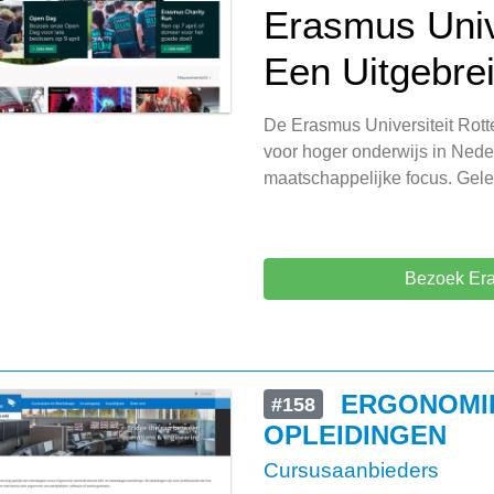
Erasmus Univ
Een Uitgebre
De Erasmus Universiteit Rot
voor hoger onderwijs in Nede
maatschappelijke focus. Geleg
Bezoek Era
ERGONOMI
#158
OPLEIDINGEN
Cursusaanbieders