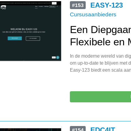
EASY-123
#153
Cursusaanbieders
Een Diepgaan
Flexibele en
In de moderne wereld van digit
om up-to-date te blijven met
Easy-123 biedt een scala aan
EDC4IT
#154