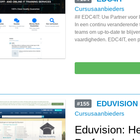
Cursusaanbieders
## EDC4IT: Uw Partner voor 
In een continu veranderende t
teams om up-to-date te blijve
vaardigheden. EDC4IT, een p
EDUVISION
#155
Cursusaanbieders
Eduvision: He