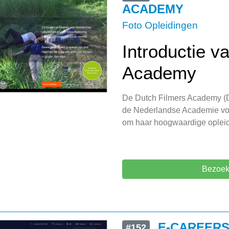
ACADEMY
Foto Opleidingen
Introductie v
Academy
De Dutch Filmers Academy (D
de Nederlandse Academie voo
om haar hoogwaardige opleidi
Bezoek
E-CAREER
#152