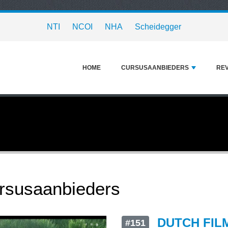
NTI
NCOI
NHA
Scheidegger
HOME
CURSUSAANBIEDERS
RE
rsusaanbieders
DUTCH FIL
#151