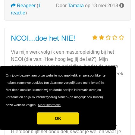
Reageer
(
1
Door
Tamara
op 13 mei 2018
reactie
)
NCOI...doe het NIE!
Via mijn werk volg ik een masteropleiding bij het
NCOI (die van: 'Hoe hoog leg jij de lat?'). Mijn
werkgever betaalt deze opleiding. Nadat de eerste
onvoldoendes bij klasgenoten binnen kwamen bleek
Om jouw bezoek aan onze website nog makkelijk en persoonlijker te
dat je niet in direct contact kunt treden met je
maken zetten we cookies (en daarmee vergelijkbare technieken) in.
beoordelaar.
Met deze cookies kunnen wij en derde partijen informatie over jou
Dit is volgens het NCOI in het kader van de
verzamelen en jouw internetgedrag binnen (en mogelijk ook buiten)
'objectiviteit'.
onze website volgen.
Meer informatie
De beoordeling is weinig transparant. Er zijn wel
OK
scorelijsten, maar die krijgt de student niet te zien.
Hierdoor blijft het onduidelijk waar je wel en waar je