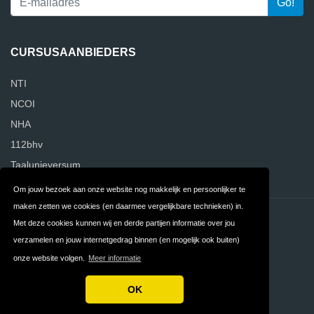
CURSUSAANBIEDERS
NTI
NCOI
NHA
112bhv
Taalunieversum
Om jouw bezoek aan onze website nog makkelijk en persoonlijker te
maken zetten we cookies (en daarmee vergelijkbare technieken) in.
Contact
Privacy
Met deze cookies kunnen wij en derde partijen informatie over jou
verzamelen en jouw internetgedrag binnen (en mogelijk ook buiten)
Algemene
FAQ
onze website volgen.
Meer informatie
Voorwaarden
OK
Copyright © 2026 CursusReviews.nl