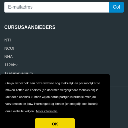
CURSUSAANBIEDERS
NTI
NCOI
NHA
112bhv
Taalunieversum
Om jouw bezoek aan onze website nog makkelijk en persoonlijker te
maken zetten we cookies (en daarmee vergelijkbare technieken) in.
Contact
Privacy
Met deze cookies kunnen wij en derde partijen informatie over jou
verzamelen en jouw internetgedrag binnen (en mogelijk ook buiten)
Algemene
FAQ
onze website volgen.
Meer informatie
Voorwaarden
OK
Copyright © 2026 CursusReviews.nl