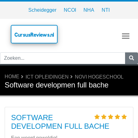
Scheidegger
NCOI
NHA
NTI
CursusReviews.nl
Tog
HOME
ICT OPLEIDINGEN
NOVI HOGESCHOOL
Software developmen full bache
SOFTWARE
DEVELOPMEN FULL BACHE
Een woord geweldig!