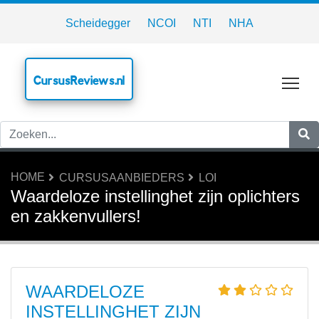
Scheidegger
NCOI
NTI
NHA
CursusReviews.nl
Tog
HOME
CURSUSAANBIEDERS
LOI
Waardeloze instellinghet zijn oplichters
en zakkenvullers!
WAARDELOZE
INSTELLINGHET ZIJN