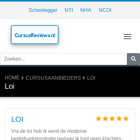
Scheidegger
NTI
NHA
NCOI
CursusReviews.nl
Tog
HOME
CURSUSAANBIEDERS
LOI
Loi
LOI
Via de loi heb ik eerst de moderne
bedrijfsadministratie gedaan ik had geen klachten