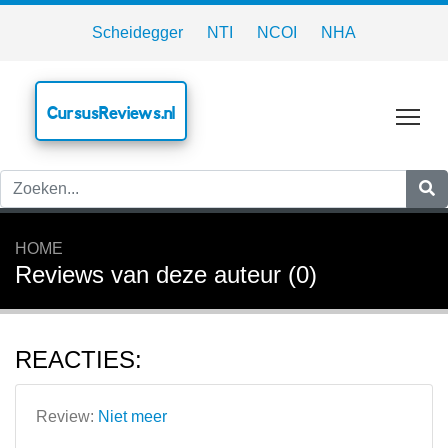
Scheidegger
NTI
NCOI
NHA
CursusReviews.nl
Tog
HOME
Reviews van deze auteur (0)
REACTIES:
Review:
Niet meer