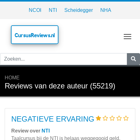
NCOI
NTI
Scheidegger
NHA
CursusReviews.nl
Tog
HOME
Reviews van deze auteur (55219)
NEGATIEVE ERVARING
Review over
NTI
Taalcursus bij de NTI is helaas weggegooid geld.