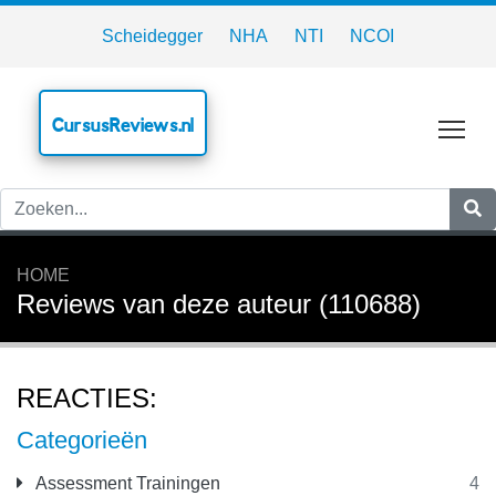
Scheidegger
NHA
NTI
NCOI
CursusReviews.nl
Tog
HOME
Reviews van deze auteur (110688)
REACTIES:
Categorieën
Assessment Trainingen
4