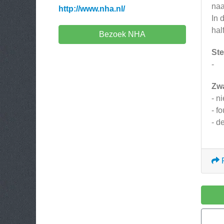
naa
http://www.nha.nl/
In 
hal
Bezoek NHA
Ste
-
Zw
- n
- f
- d