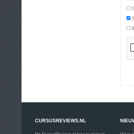
S
S
I
CURSUSREVIEWS.NL
NIEU