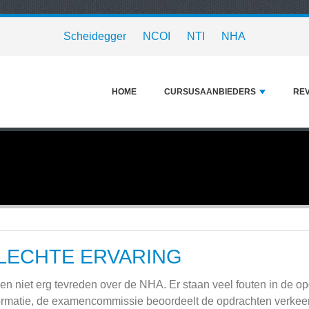
Scheidegger
NCOI
NTI
NHA
HOME
CURSUSAANBIEDERS
RE
LECHTE ERVARING
ben niet erg tevreden over de NHA. Er staan veel fouten in de
ormatie, de examencommissie beoordeelt de opdrachten verkeer