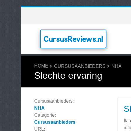
CursusReviews.nl
HOME
CURSUSAANBIEDERS
NHA
Slechte ervaring
Cursusaanbieders:
S
NHA
Categorie:
Ik 
Cursusaanbieders
inf
URL: