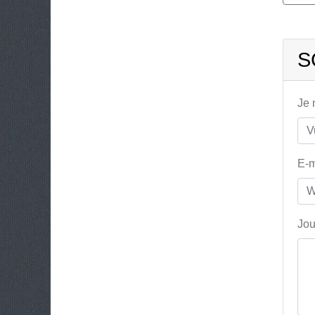
S
Je
E-m
Jou